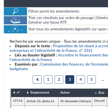
Filtrer parmi les amendements
Trier ces résultats par ordre de passage
Génére
Générer une liasse RTF
Voir tous les amendements législatifs sur open 
Recherche par examen unique - Tous les amendements ci-d
Déposés sur le texte :
Proposition de loi visant à accr
entreprises et l’attractivité de la France, n° 2321
Liés au dossier législatif :
Accroître le financement des
l’attractivité de la France
Examinés par :
Commission des finances, de l'économie
budgétaire
1
2
3
4
5
...
n°
Emplacement
Auteur
État
CF116
Discuté
Article 10, alinéa 16
M. Alexandre Holroyd, rapporteur