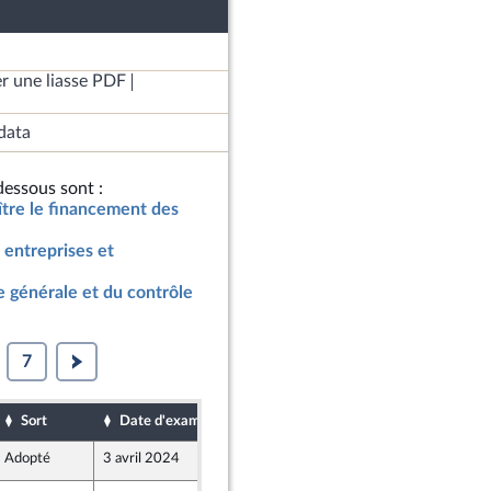
r une liasse PDF
data
essous sont :
oître le financement des
 entreprises et
 générale et du contrôle
7
Sort
Date d'examen
Date de dépôt
Adopté
3 avril 2024
1 avril 2024