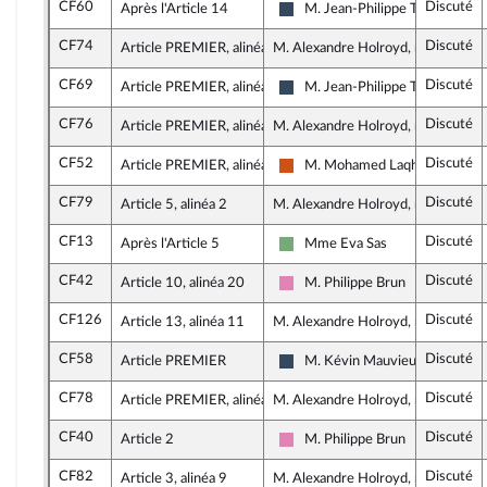
CF60
Discuté
Après l'Article 14
M. Jean-Philippe Tanguy
Rassemblement National
CF74
Discuté
Article PREMIER, alinéa 11
M. Alexandre Holroyd, rapporteur
CF69
Discuté
Article PREMIER, alinéa 12
M. Jean-Philippe Tanguy
Rassemblement National
CF76
Discuté
Article PREMIER, alinéa 12
M. Alexandre Holroyd, rapporteur
CF52
Discuté
Article PREMIER, alinéa 21
M. Mohamed Laqhila
Démocrate (MoDem et Indépen
CF79
Discuté
Article 5, alinéa 2
M. Alexandre Holroyd, rapporteur
CF13
Discuté
Après l'Article 5
Mme Eva Sas
Écologiste - NUPES
CF42
Discuté
Article 10, alinéa 20
M. Philippe Brun
Socialistes et apparentés
CF126
Discuté
Article 13, alinéa 11
M. Alexandre Holroyd, rapporteur
CF58
Discuté
Article PREMIER
M. Kévin Mauvieux
Rassemblement National
CF78
Discuté
Article PREMIER, alinéa 16
M. Alexandre Holroyd, rapporteur
CF40
Discuté
Article 2
M. Philippe Brun
Socialistes et apparentés
CF82
Discuté
Article 3, alinéa 9
M. Alexandre Holroyd, rapporteur