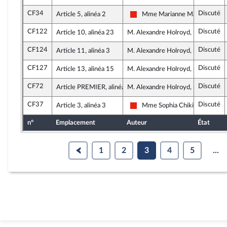
CF34
Discuté
Article 5, alinéa 2
Mme Marianne Maximi
La France insoumise - Nouvelle 
CF122
Discuté
Article 10, alinéa 23
M. Alexandre Holroyd, rapporteur
CF124
Discuté
Article 11, alinéa 3
M. Alexandre Holroyd, rapporteur
CF127
Discuté
Article 13, alinéa 15
M. Alexandre Holroyd, rapporteur
CF72
Discuté
Article PREMIER, alinéa 10
M. Alexandre Holroyd, rapporteur
CF37
Discuté
Article 3, alinéa 3
Mme Sophia Chikirou
La France insoumise - Nouvelle 
n°
Emplacement
Auteur
État
1
2
3
4
5
...