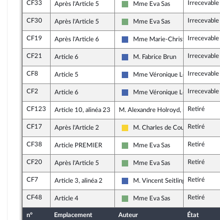
CF33
Irrecevable
Après l'Article 5
Mme Eva Sas
Écologiste - NUPES
CF30
Irrecevable
Après l'Article 5
Mme Eva Sas
Écologiste - NUPES
CF19
Irrecevable
Après l'Article 6
Mme Marie-Christine Dalloz
Les Républicains
CF21
Irrecevable
Article 6
M. Fabrice Brun
Les Républicains
CF8
Irrecevable
Article 5
Mme Véronique Louwagie
Les Républicains
CF2
Irrecevable
Article 6
Mme Véronique Louwagie
Les Républicains
CF123
Retiré
Article 10, alinéa 23
M. Alexandre Holroyd, rapporteur
CF17
Retiré
Après l'Article 2
M. Charles de Courson
Libertés, Indépendants, Outre-me
CF38
Retiré
Article PREMIER
Mme Eva Sas
Écologiste - NUPES
CF20
Retiré
Après l'Article 5
Mme Eva Sas
Écologiste - NUPES
CF7
Retiré
Article 3, alinéa 2
M. Vincent Seitlinger
Les Républicains
CF48
Retiré
Article 4
Mme Eva Sas
Écologiste - NUPES
n°
Emplacement
Auteur
État