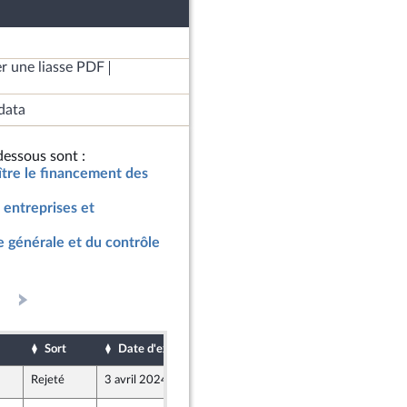
r une liasse PDF
data
essous sont :
oître le financement des
 entreprises et
 générale et du contrôle
Sort
Date d'examen
Date de dépôt
Rejeté
3 avril 2024
29 mars 2024