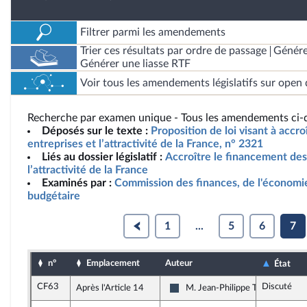
Filtrer parmi les amendements
Trier ces résultats par ordre de passage
Génére
Générer une liasse RTF
Voir tous les amendements législatifs sur open 
Recherche par examen unique - Tous les amendements ci-d
Déposés sur le texte :
Proposition de loi visant à accr
entreprises et l’attractivité de la France, n° 2321
Liés au dossier législatif :
Accroître le financement des
l’attractivité de la France
Examinés par :
Commission des finances, de l'économie
budgétaire
1
...
5
6
7
n°
Emplacement
Auteur
État
CF63
Discuté
Après l'Article 14
M. Jean-Philippe Tanguy
Rassemblement National