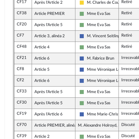
CF17
Retiré
Après l'Article 2
M. Charles de Courson
Libertés, Indépendants, Outre-m
CF38
Retiré
Article PREMIER
Mme Eva Sas
Écologiste - NUPES
CF20
Retiré
Après l'Article 5
Mme Eva Sas
Écologiste - NUPES
CF7
Retiré
Article 3, alinéa 2
M. Vincent Seitlinger
Les Républicains
CF48
Retiré
Article 4
Mme Eva Sas
Écologiste - NUPES
CF21
Irrecevab
Article 6
M. Fabrice Brun
Les Républicains
CF8
Irrecevab
Article 5
Mme Véronique Louwagie
Les Républicains
CF2
Irrecevab
Article 6
Mme Véronique Louwagie
Les Républicains
CF33
Irrecevab
Après l'Article 5
Mme Eva Sas
Écologiste - NUPES
CF30
Irrecevab
Après l'Article 5
Mme Eva Sas
Écologiste - NUPES
CF19
Irrecevab
Après l'Article 6
Mme Marie-Christine Dalloz
Les Républicains
CF70
Discuté
Article PREMIER, alinéa 17
M. Alexandre Holroyd, rapporteur
CF39
Discuté
Article 2
Mme Eva Sas
Écologiste - NUPES