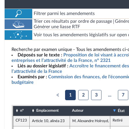
Filtrer parmi les amendements
Trier ces résultats par ordre de passage
Génére
Générer une liasse RTF
Voir tous les amendements législatifs sur open 
Recherche par examen unique - Tous les amendements ci-d
Déposés sur le texte :
Proposition de loi visant à accr
entreprises et l’attractivité de la France, n° 2321
Liés au dossier législatif :
Accroître le financement des
l’attractivité de la France
Examinés par :
Commission des finances, de l'économie
budgétaire
1
2
3
...
7
n°
Emplacement
Auteur
État
CF123
Retiré
Article 10, alinéa 23
M. Alexandre Holroyd, rapporteur