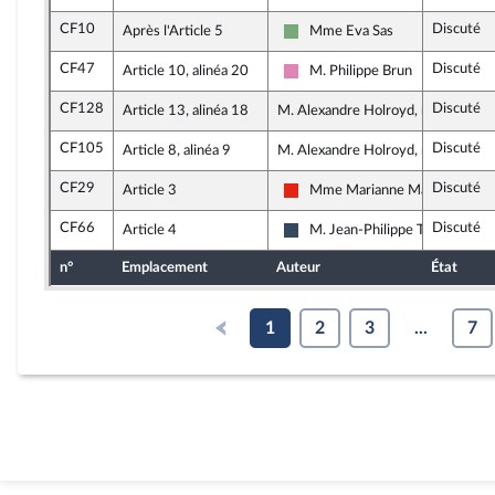
CF10
Discuté
Après l'Article 5
Mme Eva Sas
Écologiste - NUPES
CF47
Discuté
Article 10, alinéa 20
M. Philippe Brun
Socialistes et apparentés
CF128
Discuté
Article 13, alinéa 18
M. Alexandre Holroyd, rapporteur
CF105
Discuté
Article 8, alinéa 9
M. Alexandre Holroyd, rapporteur
CF29
Discuté
Article 3
Mme Marianne Maximi
La France insoumise - Nouvelle 
CF66
Discuté
Article 4
M. Jean-Philippe Tanguy
Rassemblement National
n°
Emplacement
Auteur
État
1
2
3
...
7