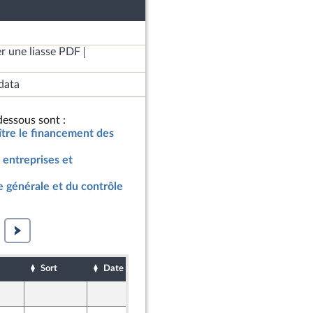
r une liasse PDF
data
essous sont :
oître le financement des
 entreprises et
 générale et du contrôle
Sort
Date d'examen
Date de dépôt
1 avril 2024