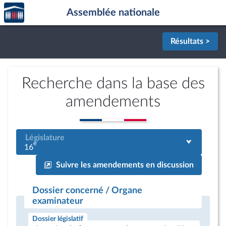
Accèder
Aller au contenu
Aller en bas de la page
Assemblée nationale
à la
page
d'accueil
Résultats >
Recherche dans la base des
amendements
Législature
e
16
Suivre les amendements en discussion
Dossier concerné / Organe
examinateur
Dossier législatif