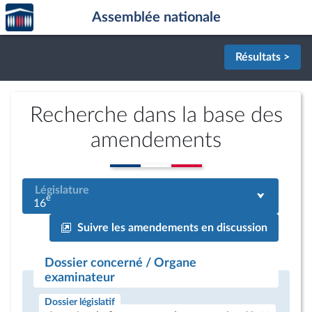
Accèder
Aller au contenu
Aller en bas de la page
Assemblée nationale
à la
page
d'accueil
Résultats >
Recherche dans la base des
amendements
Législature
e
16
Suivre les amendements en discussion
Dossier concerné / Organe
examinateur
Dossier législatif