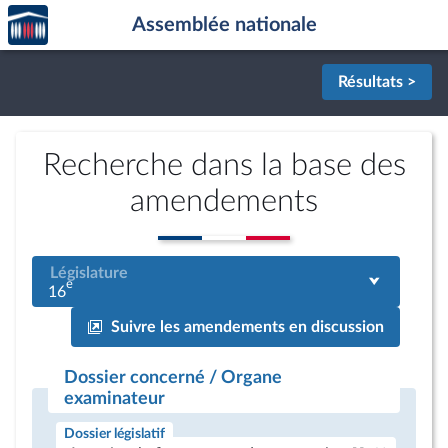
Accèder
Aller au contenu
Aller en bas de la page
Assemblée nationale
à la
page
d'accueil
Résultats >
Recherche dans la base des
amendements
Législature
e
16
Suivre les amendements en discussion
Dossier concerné / Organe
examinateur
Dossier législatif