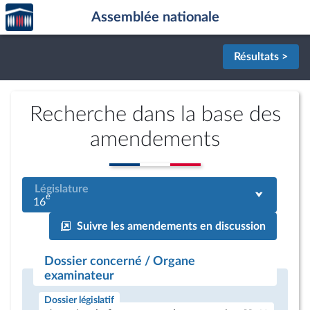
Accèder
Aller au contenu
Aller en bas de la page
Assemblée nationale
à la
page
d'accueil
Résultats >
Recherche dans la base des
amendements
Législature
e
16
Suivre les amendements en discussion
Dossier concerné / Organe
examinateur
Dossier législatif