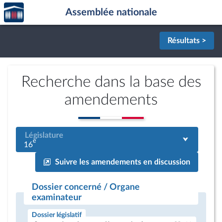
Accèder
Aller au contenu
Aller en bas de la page
Assemblée nationale
à la
page
d'accueil
Résultats >
Recherche dans la base des
amendements
Législature
e
16
Suivre les amendements en discussion
Dossier concerné / Organe
examinateur
Dossier législatif