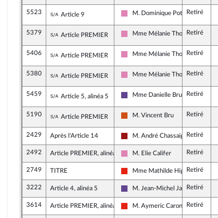
5523
Retiré
Sous-amendement de l'amendement n°187
M. Dominique Potier
Article 9
Socialistes et apparentés
5379
Retiré
Sous-amendement de l'amendement n°395
Mme Mélanie Thomin
Article PREMIER
Socialistes et apparentés
5406
Retiré
Sous-amendement de l'amendement n°395
Mme Mélanie Thomin
Article PREMIER
Socialistes et apparentés
5380
Retiré
Sous-amendement de l'amendement n°395
Mme Mélanie Thomin
Article PREMIER
Socialistes et apparentés
5459
Retiré
Sous-amendement de l'amendement n°16
Mme Danielle Brulebois
Article 5, alinéa 5
Renaissance
5190
Retiré
Sous-amendement de l'amendement n°395
M. Vincent Bru
Article PREMIER
Démocrate (MoDem et Indépend
2429
Retiré
Après l'Article 14
M. André Chassaigne
Gauche démocrate et républicai
2492
Retiré
Article PREMIER, alinéa 27
M. Elie Califer
Socialistes et apparentés
2749
Retiré
TITRE
Mme Mathilde Hignet
La France insoumise - Nouvelle U
3222
Retiré
Article 4, alinéa 5
M. Jean-Michel Jacques
Renaissance
3614
Retiré
Article PREMIER, alinéa 18
M. Aymeric Caron
La France insoumise - Nouvelle U