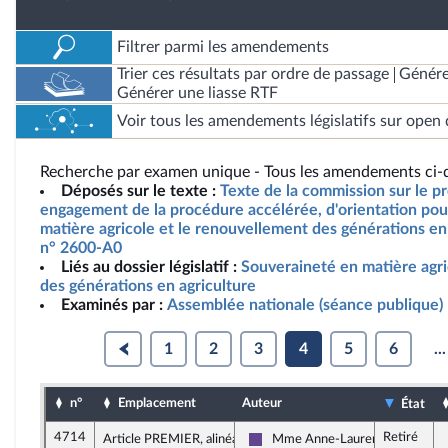
Filtrer parmi les amendements
Trier ces résultats par ordre de passage
Génére
Générer une liasse RTF
Voir tous les amendements législatifs sur open 
Recherche par examen unique - Tous les amendements ci-d
Déposés sur le texte :
Texte de la commission sur le pro
engagement de la procédure accélérée, d'orientation pou
matière agricole et le renouvellement des générations en 
n° 2600-A0
Liés au dossier législatif :
Souveraineté en matière agr
des générations en agriculture
Examinés par :
Assemblée nationale (séance publique)
1
2
3
4
5
6
...
n°
Emplacement
Auteur
État
4714
Retiré
Article PREMIER, alinéa 17
Mme Anne-Laurence Petel
Renaissance