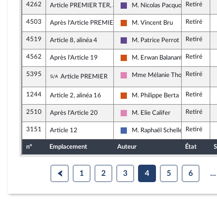
4262
Retiré
Article PREMIER TER, alinéa 2
M. Nicolas Pacquot
Renaissance
4503
Retiré
Après l'Article PREMIER
M. Vincent Bru
Démocrate (MoDem et Indépend
4519
Retiré
Article 8, alinéa 4
M. Patrice Perrot
Renaissance
4562
Retiré
Après l'Article 19
M. Erwan Balanant
Démocrate (MoDem et Indépend
5395
Retiré
Sous-amendement de l'amendement n°395
Mme Mélanie Thomin
Article PREMIER
Socialistes et apparentés
1244
Retiré
Article 2, alinéa 16
M. Philippe Berta
Démocrate (MoDem et Indépend
2510
Retiré
Après l'Article 20
M. Elie Califer
Socialistes et apparentés
3151
Retiré
Article 12
M. Raphaël Schellenberger
Les Républicains
n°
Emplacement
Auteur
État
S
1
2
3
4
5
6
...