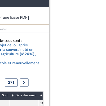
r une liasse PDF
data
essous sont :
jet de loi, après
r la souveraineté en
agriculture (n°2436).,
icole et renouvellement
271
Sort
Date d'examen
Date de dépôt
10 mai 2024