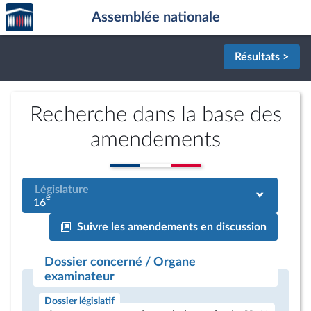
Accèder
Aller au contenu
Aller en bas de la page
Assemblée nationale
à la
page
d'accueil
Résultats >
Recherche dans la base des
amendements
Législature
e
16
Suivre les amendements en discussion
Dossier concerné / Organe
examinateur
Dossier législatif