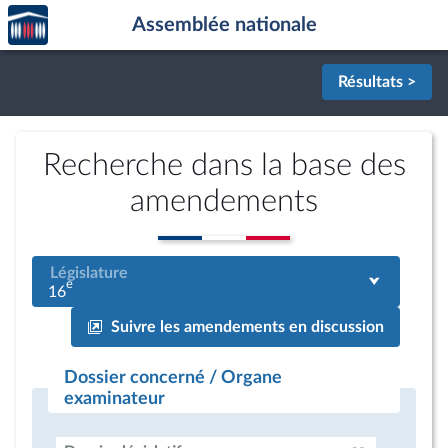
Accèder
Aller au contenu
Aller en bas de la page
Assemblée nationale
à la
page
d'accueil
Résultats >
Recherche dans la base des
amendements
Législature
e
16
Suivre les amendements en discussion
Dossier concerné / Organe
examinateur