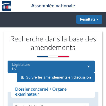
Accèder
Aller au contenu
Aller en bas de la page
Assemblée nationale
à la
page
d'accueil
Résultats >
Recherche dans la base des
amendements
Législature
e
16
Suivre les amendements en discussion
Dossier concerné / Organe
examinateur