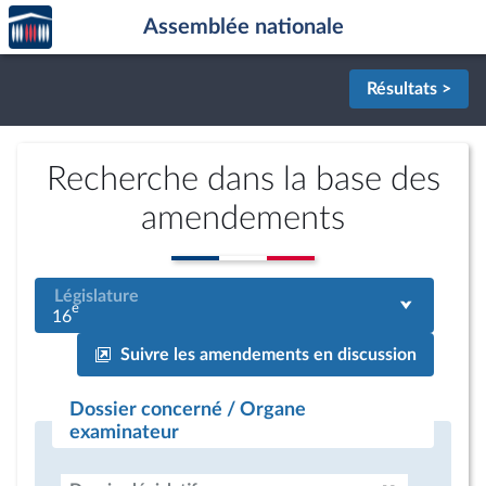
Accèder
Aller au contenu
Aller en bas de la page
Assemblée nationale
à la
page
d'accueil
Résultats >
Recherche dans la base des
amendements
Législature
e
16
Suivre les amendements en discussion
Dossier concerné / Organe
examinateur