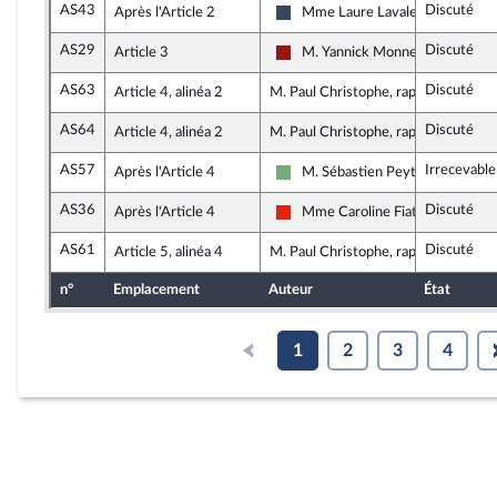
AS43
Discuté
Après l'Article 2
Mme Laure Lavalette
Rassemblement National
AS29
Discuté
Article 3
M. Yannick Monnet
Gauche démocrate et républicai
AS63
Discuté
Article 4, alinéa 2
M. Paul Christophe, rapporteur
AS64
Discuté
Article 4, alinéa 2
M. Paul Christophe, rapporteur
AS57
Irrecevable
Après l'Article 4
M. Sébastien Peytavie
Écologiste - NUPES
AS36
Discuté
Après l'Article 4
Mme Caroline Fiat
La France insoumise - Nouvelle U
AS61
Discuté
Article 5, alinéa 4
M. Paul Christophe, rapporteur
n°
Emplacement
Auteur
État
1
2
3
4