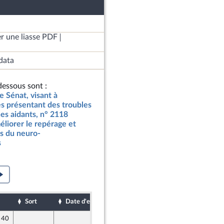
r une liasse PDF
data
essous sont :
e Sénat, visant à
s présentant des troubles
es aidants, n° 2118
méliorer le repérage et
s du neuro-
s
Sort
Date d'examen
Date de dépôt
e 40
5 avril 2024
ne - NUPES