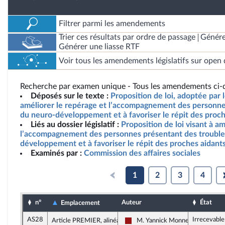
Filtrer parmi les amendements
Trier ces résultats par ordre de passage
Génére
Générer une liasse RTF
Voir tous les amendements législatifs sur open 
Recherche par examen unique - Tous les amendements ci-d
Déposés sur le texte :
Proposition de loi, adoptée par l
améliorer le repérage et l’accompagnement des personne
du neuro-développement et à favoriser le répit des proch
Liés au dossier législatif :
Proposition de loi visant à a
l’accompagnement des personnes présentant des trouble
développement et à favoriser le répit des proches aidant
Examinés par :
Commission des affaires sociales
1
2
3
4
n°
Auteur
État
Emplacement
AS28
Irrecevabl
Article PREMIER, alinéa 2
M. Yannick Monnet
Gauche démocrate et républicai