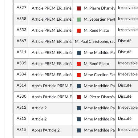
AS27
Irrecevabl
Article PREMIER, alinéa 2
M. Pierre Dharréville
Gauche démocrate et républicai
AS58
Irrecevabl
Article PREMIER, alinéa 2
M. Sébastien Peytavie
Écologiste - NUPES
AS33
Irrecevabl
Article PREMIER, alinéa 2
M. René Pilato
La France insoumise - Nouvelle U
AS67
Discuté
Article PREMIER, alinéa 2
M. Paul Christophe, rapporteur
AS11
Discuté
Article PREMIER, alinéa 2
Mme Mathilde Paris
Rassemblement National
AS35
Irrecevable
Article PREMIER, alinéa 2
M. René Pilato
La France insoumise - Nouvelle U
AS34
Irrecevable
Article PREMIER, alinéa 2
Mme Caroline Fiat
La France insoumise - Nouvelle U
AS14
Discuté
Après l'Article PREMIER
Mme Mathilde Paris
Rassemblement National
AS30
Discuté
Après l'Article PREMIER
M. Pierre Dharréville
Gauche démocrate et républicai
AS12
Irrecevabl
Article 2
Mme Mathilde Paris
Rassemblement National
AS13
Discuté
Article 2
Mme Mathilde Paris
Rassemblement National
AS15
Irrecevable
Après l'Article 2
Mme Mathilde Paris
Rassemblement National