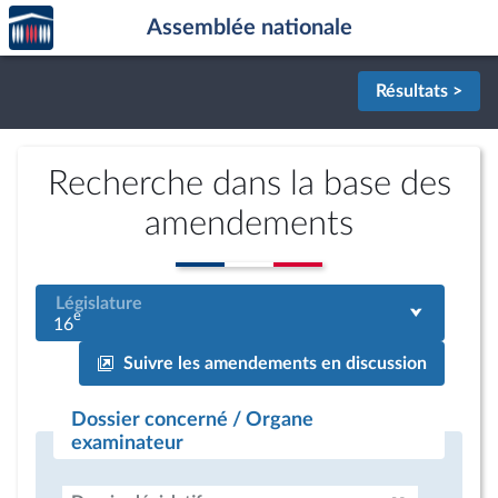
Accèder
Aller au contenu
Aller en bas de la page
Assemblée nationale
à la
page
d'accueil
Résultats >
Recherche dans la base des
amendements
Législature
e
16
Suivre les amendements en discussion
Dossier concerné / Organe
examinateur