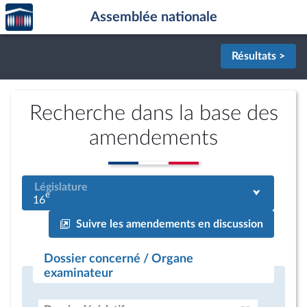
Accèder
Aller au contenu
Aller en bas de la page
Assemblée nationale
à la
page
d'accueil
Résultats >
Recherche dans la base des
amendements
Législature
e
16
Suivre les amendements en discussion
Dossier concerné / Organe
examinateur