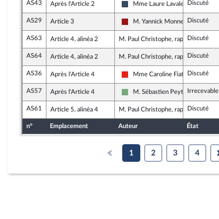
AS43
Discuté
Après l'Article 2
Mme Laure Lavalette
Rassemblement National
AS29
Discuté
Article 3
M. Yannick Monnet
Gauche démocrate et républicai
AS63
Discuté
Article 4, alinéa 2
M. Paul Christophe, rapporteur
AS64
Discuté
Article 4, alinéa 2
M. Paul Christophe, rapporteur
AS36
Discuté
Après l'Article 4
Mme Caroline Fiat
La France insoumise - Nouvelle U
AS57
Irrecevable
Après l'Article 4
M. Sébastien Peytavie
Écologiste - NUPES
AS61
Discuté
Article 5, alinéa 4
M. Paul Christophe, rapporteur
n°
Emplacement
Auteur
État
1
2
3
4