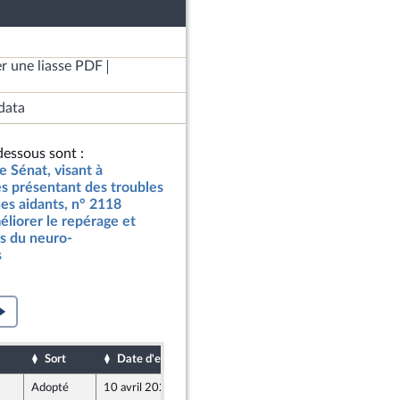
r une liasse PDF
data
essous sont :
e Sénat, visant à
s présentant des troubles
es aidants, n° 2118
méliorer le repérage et
s du neuro-
s
Sort
Date d'examen
Date de dépôt
Adopté
10 avril 2024
9 avril 2024