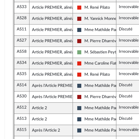
AS33
Irrecevabl
Article PREMIER, alinéa 2
M. René Pilato
La France insoumise - Nouvelle U
AS28
Irrecevabl
Article PREMIER, alinéa 2
M. Yannick Monnet
Gauche démocrate et républicai
AS11
Discuté
Article PREMIER, alinéa 2
Mme Mathilde Paris
Rassemblement National
AS27
Irrecevabl
Article PREMIER, alinéa 2
M. Pierre Dharréville
Gauche démocrate et républicai
AS58
Irrecevabl
Article PREMIER, alinéa 2
M. Sébastien Peytavie
Écologiste - NUPES
AS34
Irrecevable
Article PREMIER, alinéa 2
Mme Caroline Fiat
La France insoumise - Nouvelle U
AS35
Irrecevable
Article PREMIER, alinéa 2
M. René Pilato
La France insoumise - Nouvelle U
AS14
Discuté
Après l'Article PREMIER
Mme Mathilde Paris
Rassemblement National
AS30
Discuté
Après l'Article PREMIER
M. Pierre Dharréville
Gauche démocrate et républicai
AS12
Irrecevabl
Article 2
Mme Mathilde Paris
Rassemblement National
AS13
Discuté
Article 2
Mme Mathilde Paris
Rassemblement National
AS15
Irrecevable
Après l'Article 2
Mme Mathilde Paris
Rassemblement National