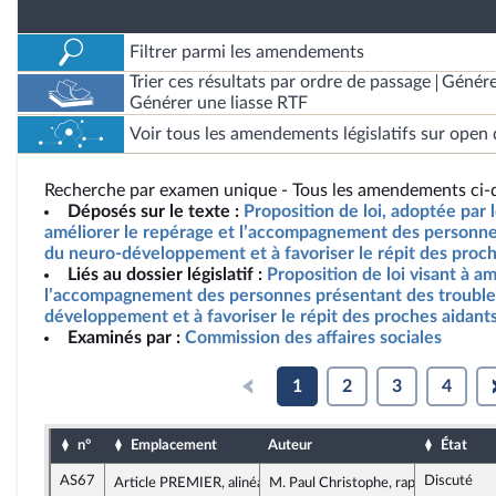
Filtrer parmi les amendements
Trier ces résultats par ordre de passage
Génére
Générer une liasse RTF
Voir tous les amendements législatifs sur open 
Recherche par examen unique - Tous les amendements ci-d
Déposés sur le texte :
Proposition de loi, adoptée par l
améliorer le repérage et l’accompagnement des personne
du neuro-développement et à favoriser le répit des proch
Liés au dossier législatif :
Proposition de loi visant à a
l’accompagnement des personnes présentant des trouble
développement et à favoriser le répit des proches aidant
Examinés par :
Commission des affaires sociales
1
2
3
4
n°
Emplacement
Auteur
État
AS67
Discuté
Article PREMIER, alinéa 2
M. Paul Christophe, rapporteur