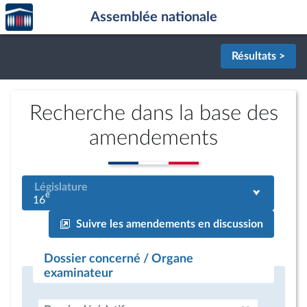
Accèder
Aller au contenu
Aller en bas de la page
Assemblée nationale
à la
page
d'accueil
Résultats >
Recherche dans la base des
amendements
Législature
e
16
Suivre les amendements en discussion
Dossier concerné / Organe
examinateur