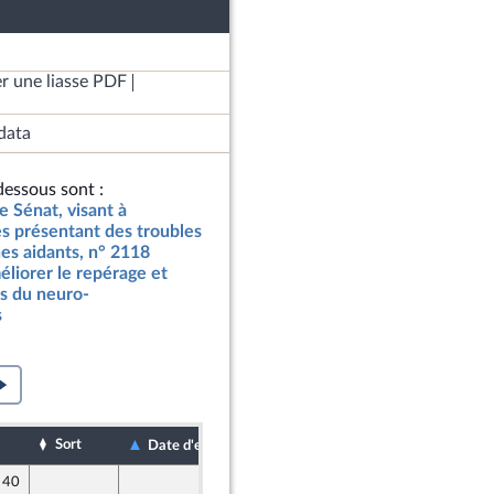
r une liasse PDF
data
essous sont :
e Sénat, visant à
s présentant des troubles
es aidants, n° 2118
méliorer le repérage et
s du neuro-
s
Sort
Date de dépôt
Date d'examen
e 40
6 avril 2024