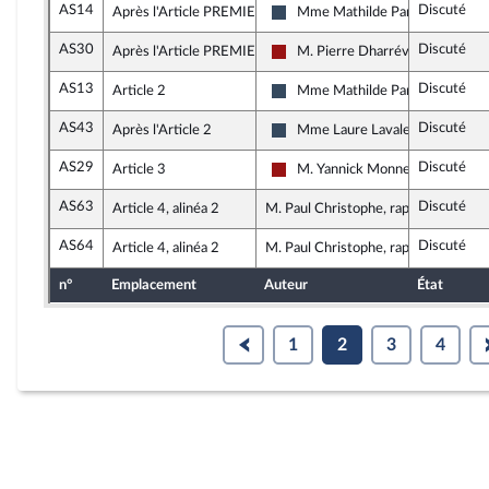
AS14
Discuté
Après l'Article PREMIER
Mme Mathilde Paris
Rassemblement National
AS30
Discuté
Après l'Article PREMIER
M. Pierre Dharréville
Gauche démocrate et républicai
AS13
Discuté
Article 2
Mme Mathilde Paris
Rassemblement National
AS43
Discuté
Après l'Article 2
Mme Laure Lavalette
Rassemblement National
AS29
Discuté
Article 3
M. Yannick Monnet
Gauche démocrate et républicai
AS63
Discuté
Article 4, alinéa 2
M. Paul Christophe, rapporteur
AS64
Discuté
Article 4, alinéa 2
M. Paul Christophe, rapporteur
n°
Emplacement
Auteur
État
1
2
3
4