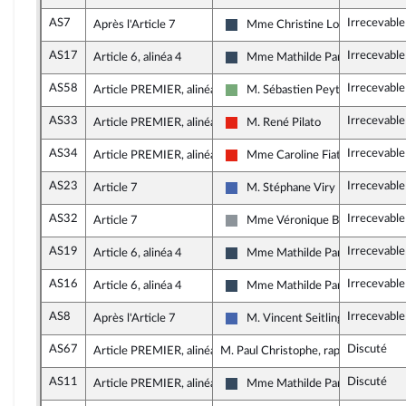
AS7
Irrecevable
Après l'Article 7
Mme Christine Loir
Rassemblement National
AS17
Irrecevable
Article 6, alinéa 4
Mme Mathilde Paris
Rassemblement National
AS58
Irrecevabl
Article PREMIER, alinéa 2
M. Sébastien Peytavie
Écologiste - NUPES
AS33
Irrecevabl
Article PREMIER, alinéa 2
M. René Pilato
La France insoumise - Nouvelle U
AS34
Irrecevable
Article PREMIER, alinéa 2
Mme Caroline Fiat
La France insoumise - Nouvelle U
AS23
Irrecevabl
Article 7
M. Stéphane Viry
Les Républicains
AS32
Irrecevabl
Article 7
Mme Véronique Besse
Non inscrit
AS19
Irrecevabl
Article 6, alinéa 4
Mme Mathilde Paris
Rassemblement National
AS16
Irrecevabl
Article 6, alinéa 4
Mme Mathilde Paris
Rassemblement National
AS8
Irrecevable
Après l'Article 7
M. Vincent Seitlinger
Les Républicains
AS67
Discuté
Article PREMIER, alinéa 2
M. Paul Christophe, rapporteur
AS11
Discuté
Article PREMIER, alinéa 2
Mme Mathilde Paris
Rassemblement National