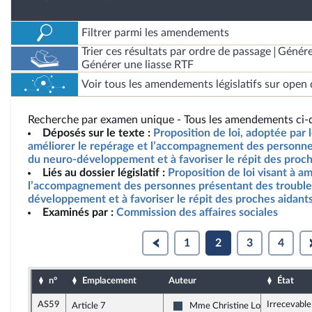
Filtrer parmi les amendements
Trier ces résultats par ordre de passage
Génére
Générer une liasse RTF
Voir tous les amendements législatifs sur open 
Recherche par examen unique - Tous les amendements ci-d
Déposés sur le texte :
Proposition de loi, adoptée par l
améliorer le repérage et l’accompagnement des personne
du neuro-développement et à favoriser le répit des proch
Liés au dossier législatif :
Proposition de loi visant à a
l’accompagnement des personnes présentant des trouble
développement et à favoriser le répit des proches aidant
Examinés par :
Commission des affaires sociales
1
2
3
4
n°
Emplacement
Auteur
État
AS59
Irrecevabl
Article 7
Mme Christine Loir
Rassemblement National