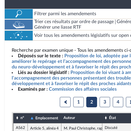
Filtrer parmi les amendements
Trier ces résultats par ordre de passage
Génére
Générer une liasse RTF
Voir tous les amendements législatifs sur open 
Recherche par examen unique - Tous les amendements ci-d
Déposés sur le texte :
Proposition de loi, adoptée par l
améliorer le repérage et l’accompagnement des personne
du neuro-développement et à favoriser le répit des proch
Liés au dossier législatif :
Proposition de loi visant à a
l’accompagnement des personnes présentant des trouble
développement et à favoriser le répit des proches aidant
Examinés par :
Commission des affaires sociales
1
2
3
4
n°
Auteur
État
Emplacement
AS62
Discuté
Article 5, alinéa 4
M. Paul Christophe, rapporteur