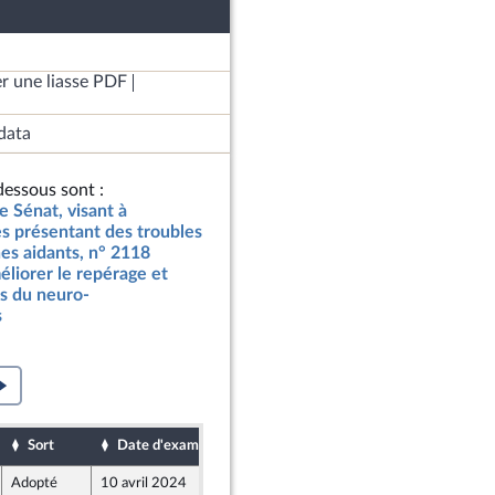
r une liasse PDF
data
essous sont :
e Sénat, visant à
s présentant des troubles
es aidants, n° 2118
méliorer le repérage et
s du neuro-
s
Sort
Date d'examen
Date de dépôt
Adopté
10 avril 2024
9 avril 2024