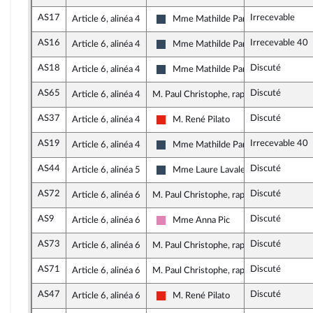
AS17
Irrecevable
Article 6, alinéa 4
Mme Mathilde Paris
Rassemblement National
AS16
Irrecevable 40
Article 6, alinéa 4
Mme Mathilde Paris
Rassemblement National
AS18
Discuté
Article 6, alinéa 4
Mme Mathilde Paris
Rassemblement National
AS65
Discuté
Article 6, alinéa 4
M. Paul Christophe, rapporteur
AS37
Discuté
Article 6, alinéa 4
M. René Pilato
La France insoumise - Nouvelle Union 
AS19
Irrecevable 40
Article 6, alinéa 4
Mme Mathilde Paris
Rassemblement National
AS44
Discuté
Article 6, alinéa 5
Mme Laure Lavalette
Rassemblement National
AS72
Discuté
Article 6, alinéa 6
M. Paul Christophe, rapporteur
AS9
Discuté
Article 6, alinéa 6
Mme Anna Pic
Socialistes et apparentés
AS73
Discuté
Article 6, alinéa 6
M. Paul Christophe, rapporteur
AS71
Discuté
Article 6, alinéa 6
M. Paul Christophe, rapporteur
AS47
Discuté
Article 6, alinéa 6
M. René Pilato
La France insoumise - Nouvelle Union 