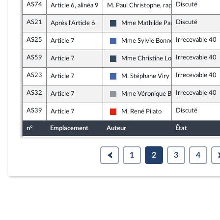
AS74
Discuté
Article 6, alinéa 9
M. Paul Christophe, rapporteur
AS21
Discuté
Après l'Article 6
Mme Mathilde Paris
Rassemblement National
AS25
Irrecevable 40
Article 7
Mme Sylvie Bonnet
Les Républicains
AS59
Irrecevable 40
Article 7
Mme Christine Loir
Rassemblement National
AS23
Irrecevable 40
Article 7
M. Stéphane Viry
Les Républicains
AS32
Irrecevable 40
Article 7
Mme Véronique Besse
Non inscrit
AS39
Discuté
Article 7
M. René Pilato
La France insoumise - Nouvelle Union 
n°
Emplacement
Auteur
État
1
2
3
4