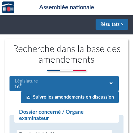
Accèder
Aller au contenu
Aller en bas de la page
Assemblée nationale
à la
page
d'accueil
Résultats >
Recherche dans la base des
amendements
Législature
e
16
Suivre les amendements en discussion
Dossier concerné / Organe
examinateur