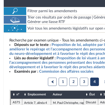
Filtrer parmi les amendements
Trier ces résultats par ordre de passage
Génére
Générer une liasse RTF
Voir tous les amendements législatifs sur open 
Recherche par examen unique - Tous les amendements ci-d
Déposés sur le texte :
Proposition de loi, adoptée par l
améliorer le repérage et l’accompagnement des personne
du neuro-développement et à favoriser le répit des proch
Liés au dossier législatif :
Proposition de loi visant à a
l’accompagnement des personnes présentant des trouble
développement et à favoriser le répit des proches aidant
Examinés par :
Commission des affaires sociales
1
2
3
4
n°
Emplacement
Auteur
État
S
AS75
Discuté
Ado
Article 7, alinéa 4
M. Paul Christophe, rapporteur