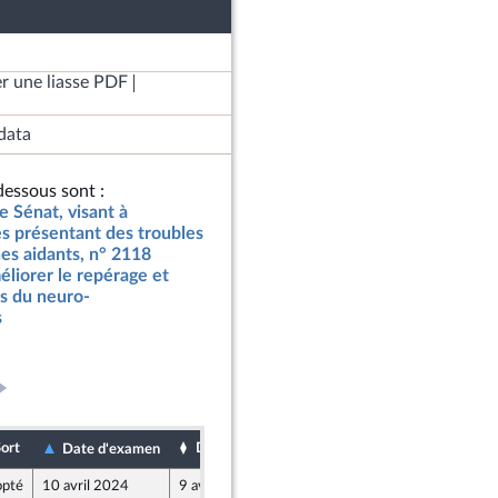
r une liasse PDF
data
essous sont :
e Sénat, visant à
s présentant des troubles
es aidants, n° 2118
méliorer le repérage et
s du neuro-
s
ort
Date de dépôt
Date d'examen
pté
10 avril 2024
9 avril 2024