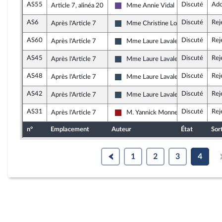
AS55
Discuté
Ado
Article 7, alinéa 20
Mme Annie Vidal
Renaissance
AS6
Discuté
Rej
Après l'Article 7
Mme Christine Loir
Rassemblement National
AS60
Discuté
Rej
Après l'Article 7
Mme Laure Lavalette
Rassemblement National
AS45
Discuté
Rej
Après l'Article 7
Mme Laure Lavalette
Rassemblement National
AS48
Discuté
Rej
Après l'Article 7
Mme Laure Lavalette
Rassemblement National
AS42
Discuté
Rej
Après l'Article 7
Mme Laure Lavalette
Rassemblement National
AS31
Discuté
Rej
Après l'Article 7
M. Yannick Monnet
Gauche démocrate et républicaine
n°
Emplacement
Auteur
État
Sor
1
2
3
4