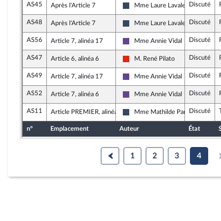
AS45
Discuté
Après l'Article 7
Mme Laure Lavalette
Rassemblement National
AS48
Discuté
Après l'Article 7
Mme Laure Lavalette
Rassemblement National
AS56
Discuté
Article 7, alinéa 17
Mme Annie Vidal
Renaissance
AS47
Discuté
Article 6, alinéa 6
M. René Pilato
La France insoumise - Nouvelle U
AS49
Discuté
Article 7, alinéa 17
Mme Annie Vidal
Renaissance
AS52
Discuté
Article 7, alinéa 6
Mme Annie Vidal
Renaissance
AS11
Discuté
Article PREMIER, alinéa 2
Mme Mathilde Paris
Rassemblement National
n°
Emplacement
Auteur
État
1
2
3
4