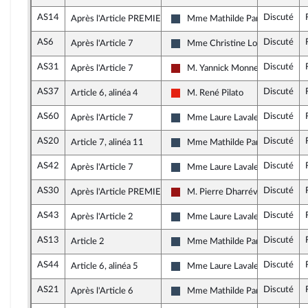
AS14
Discuté
Après l'Article PREMIER
Mme Mathilde Paris
Rassemblement National
AS6
Discuté
Après l'Article 7
Mme Christine Loir
Rassemblement National
AS31
Discuté
Après l'Article 7
M. Yannick Monnet
Gauche démocrate et républicai
AS37
Discuté
Article 6, alinéa 4
M. René Pilato
La France insoumise - Nouvelle U
AS60
Discuté
Après l'Article 7
Mme Laure Lavalette
Rassemblement National
AS20
Discuté
Article 7, alinéa 11
Mme Mathilde Paris
Rassemblement National
AS42
Discuté
Après l'Article 7
Mme Laure Lavalette
Rassemblement National
AS30
Discuté
Après l'Article PREMIER
M. Pierre Dharréville
Gauche démocrate et républicai
AS43
Discuté
Après l'Article 2
Mme Laure Lavalette
Rassemblement National
AS13
Discuté
Article 2
Mme Mathilde Paris
Rassemblement National
AS44
Discuté
Article 6, alinéa 5
Mme Laure Lavalette
Rassemblement National
AS21
Discuté
Après l'Article 6
Mme Mathilde Paris
Rassemblement National