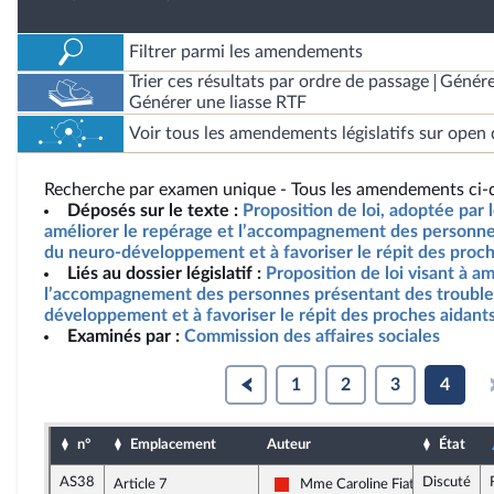
Filtrer parmi les amendements
Trier ces résultats par ordre de passage
Génére
Générer une liasse RTF
Voir tous les amendements législatifs sur open 
Recherche par examen unique - Tous les amendements ci-d
Déposés sur le texte :
Proposition de loi, adoptée par l
améliorer le repérage et l’accompagnement des personne
du neuro-développement et à favoriser le répit des proch
Liés au dossier législatif :
Proposition de loi visant à a
l’accompagnement des personnes présentant des trouble
développement et à favoriser le répit des proches aidant
Examinés par :
Commission des affaires sociales
1
2
3
4
n°
Emplacement
Auteur
État
AS38
Discuté
Article 7
Mme Caroline Fiat
La France insoumise - Nouvelle U