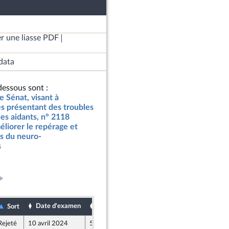
r une liasse PDF
data
essous sont :
e Sénat, visant à
s présentant des troubles
es aidants, n° 2118
méliorer le repérage et
s du neuro-
s
Date d'examen
Date de dépôt
Sort
Rejeté
10 avril 2024
5 avril 2024
nion Populaire écologique et sociale