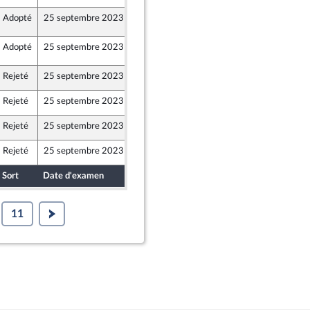
Adopté
25 septembre 2023
25 septembre 2023
153
eur
Adopté
25 septembre 2023
25 septembre 2023
154
eur
Rejeté
25 septembre 2023
21 septembre 2023
bre de l’intergroupe NUPES)
Rejeté
25 septembre 2023
20 septembre 2023
Union Populaire écologique et sociale
Rejeté
25 septembre 2023
20 septembre 2023
Union Populaire écologique et sociale
Rejeté
25 septembre 2023
20 septembre 2023
Union Populaire écologique et sociale
Sort
Date d'examen
Date de dépôt
11