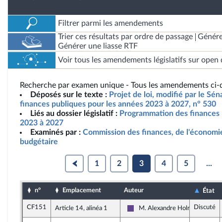
Filtrer parmi les amendements
Trier ces résultats par ordre de passage
Génére
Générer une liasse RTF
Voir tous les amendements législatifs sur open 
Recherche par examen unique - Tous les amendements ci-d
Déposés sur le texte :
Projet de loi, modifié par le Sé
finances publiques pour les années 2023 à 2027, n° 530
Liés au dossier législatif :
Programmation des finances 
2023 à 2027
Examinés par :
Commission des finances, de l'économie
budgétaire
1
2
3
4
5
...
n°
Emplacement
Auteur
État
CF151
Discuté
Article 14, alinéa 1
M. Alexandre Holroyd
Renaissance