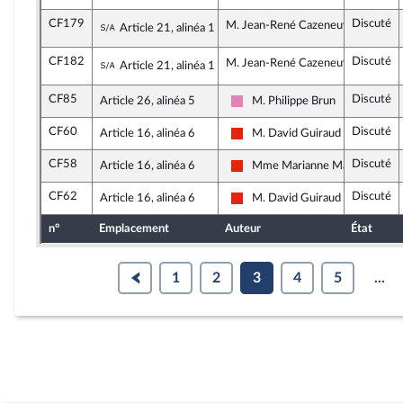
CF179
Discuté
Sous-amendement de l'amendement n°CF
M. Jean-René Cazeneuve, rapport
Article 21, alinéa 1
CF182
Discuté
Sous-amendement de l'amendement n°CF
M. Jean-René Cazeneuve, rapport
Article 21, alinéa 1
CF85
Discuté
Article 26, alinéa 5
M. Philippe Brun
Socialistes et apparentés (mem
CF60
Discuté
Article 16, alinéa 6
M. David Guiraud
La France insoumise - Nouvelle 
CF58
Discuté
Article 16, alinéa 6
Mme Marianne Maximi
La France insoumise - Nouvelle 
CF62
Discuté
Article 16, alinéa 6
M. David Guiraud
La France insoumise - Nouvelle 
n°
Emplacement
Auteur
État
1
2
3
4
5
...