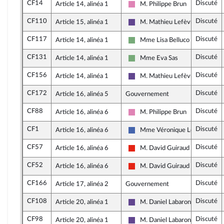
CF14
Discuté
Article 14, alinéa 1
M. Philippe Brun
Socialistes et apparentés (mem
CF110
Discuté
Article 15, alinéa 1
M. Mathieu Lefèvre
Renaissance
CF117
Discuté
Article 14, alinéa 1
Mme Lisa Belluco
Écologiste - NUPES
CF131
Discuté
Article 14, alinéa 1
Mme Eva Sas
Écologiste - NUPES
CF156
Discuté
Article 14, alinéa 1
M. Mathieu Lefèvre
Renaissance
CF172
Discuté
Article 16, alinéa 5
Gouvernement
CF88
Discuté
Article 16, alinéa 6
M. Philippe Brun
Socialistes et apparentés (mem
CF1
Discuté
Article 16, alinéa 6
Mme Véronique Louwagie
Les Républicains
CF57
Discuté
Article 16, alinéa 6
M. David Guiraud
La France insoumise - Nouvelle 
CF52
Discuté
Article 16, alinéa 6
M. David Guiraud
La France insoumise - Nouvelle 
CF166
Discuté
Article 17, alinéa 2
Gouvernement
CF108
Discuté
Article 20, alinéa 1
M. Daniel Labaronne
Renaissance
CF98
Discuté
Article 20, alinéa 1
M. Daniel Labaronne
Renaissance