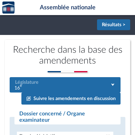
Accèder
Aller au contenu
Aller en bas de la page
Assemblée nationale
à la
page
d'accueil
Résultats >
Recherche dans la base des
amendements
Législature
e
16
Suivre les amendements en discussion
Dossier concerné / Organe
examinateur