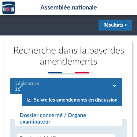
Accèder
Aller au contenu
Aller en bas de la page
Assemblée nationale
à la
page
d'accueil
Résultats >
Recherche dans la base des
amendements
Législature
e
16
Suivre les amendements en discussion
Dossier concerné / Organe
examinateur