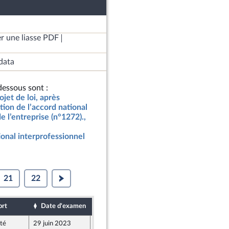
r une liasse PDF
data
essous sont :
jet de loi, après
ion de l’accord national
e l’entreprise (n°1272).,
ional interprofessionnel
21
22
ort
Date d'examen
Date de dépôt
té
29 juin 2023
22 juin 2023