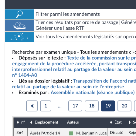
Filtrer parmi les amendements
Trier ces résultats par ordre de passage
Génére
Générer une liasse RTF
Voir tous les amendements législatifs sur open 
Recherche par examen unique - Tous les amendements ci-d
Déposés sur le texte :
Texte de la commission sur le pro
engagement de la procédure accélérée, portant transposit
interprofessionnel relatif au partage de la valeur au sein d
n° 1404-A0
Liés au dossier législatif :
Transposition de l’accord nat
relatif au partage de la valeur au sein de l’entreprise
Examinés par :
Assemblée nationale (séance publique)
1
...
17
18
19
20
n°
Emplacement
Auteur
État
S
364
Discuté
Reje
Après l'Article 14
M. Benjamin Lucas-Lundy
Écologiste - NUPES