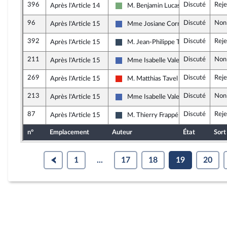
396
Discuté
Reje
Après l'Article 14
M. Benjamin Lucas-Lundy
Écologiste - NUPES
96
Discuté
Non
Après l'Article 15
Mme Josiane Corneloup
Les Républicains
392
Discuté
Reje
Après l'Article 15
M. Jean-Philippe Tanguy
Rassemblement National
211
Discuté
Non
Après l'Article 15
Mme Isabelle Valentin
Les Républicains
269
Discuté
Reje
Après l'Article 15
M. Matthias Tavel
La France insoumise - Nouvelle Union
213
Discuté
Non
Après l'Article 15
Mme Isabelle Valentin
Les Républicains
87
Discuté
Reje
Après l'Article 15
M. Thierry Frappé
Rassemblement National
n°
Emplacement
Auteur
État
Sort
1
...
17
18
19
20