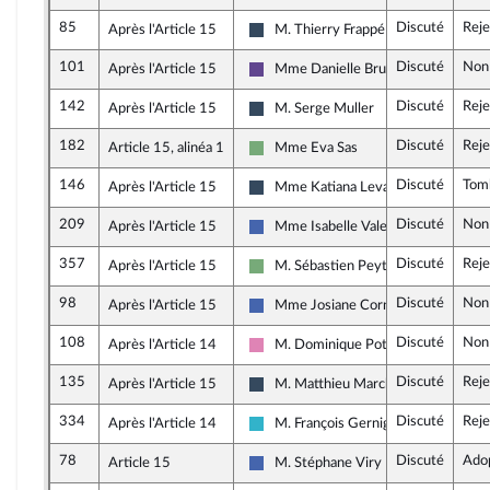
85
Discuté
Reje
Après l'Article 15
M. Thierry Frappé
Rassemblement National
101
Discuté
Non
Après l'Article 15
Mme Danielle Brulebois
Renaissance
142
Discuté
Reje
Après l'Article 15
M. Serge Muller
Rassemblement National
182
Discuté
Reje
Article 15, alinéa 1
Mme Eva Sas
Écologiste - NUPES
146
Discuté
Tom
Après l'Article 15
Mme Katiana Levavasseur
Rassemblement National
209
Discuté
Non
Après l'Article 15
Mme Isabelle Valentin
Les Républicains
357
Discuté
Reje
Après l'Article 15
M. Sébastien Peytavie
Écologiste - NUPES
98
Discuté
Non
Après l'Article 15
Mme Josiane Corneloup
Les Républicains
108
Discuté
Non
Après l'Article 14
M. Dominique Potier
Socialistes et apparentés (membre d
135
Discuté
Reje
Après l'Article 15
M. Matthieu Marchio
Rassemblement National
334
Discuté
Reje
Après l'Article 14
M. François Gernigon
Horizons et apparentés
78
Discuté
Ado
Article 15
M. Stéphane Viry
Les Républicains