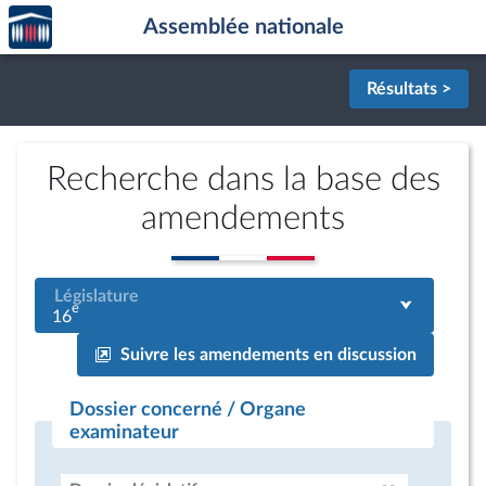
Accèder
Aller au contenu
Aller en bas de la page
Assemblée nationale
à la
page
d'accueil
Résultats >
Recherche dans la base des
amendements
Législature
e
16
Suivre les amendements en discussion
Dossier concerné / Organe
examinateur