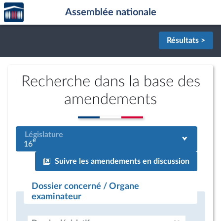
Accèder
Aller au contenu
Aller en bas de la page
Assemblée nationale
à la
page
d'accueil
Résultats >
Recherche dans la base des
amendements
Législature
e
16
Suivre les amendements en discussion
Dossier concerné / Organe
examinateur