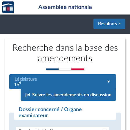
Accèder
Aller au contenu
Aller en bas de la page
Assemblée nationale
à la
page
d'accueil
Résultats >
Recherche dans la base des
amendements
Législature
e
16
Suivre les amendements en discussion
Dossier concerné / Organe
examinateur