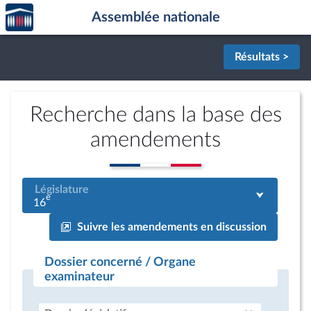
Accèder
Aller au contenu
Aller en bas de la page
Assemblée nationale
à la
page
d'accueil
Résultats >
Recherche dans la base des
amendements
Législature
e
16
Suivre les amendements en discussion
Dossier concerné / Organe
examinateur