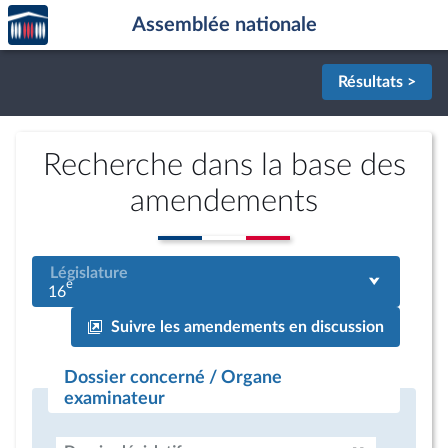
Accèder
Aller au contenu
Aller en bas de la page
Assemblée nationale
à la
page
d'accueil
Résultats >
Recherche dans la base des
amendements
Législature
e
16
Suivre les amendements en discussion
Dossier concerné / Organe
examinateur