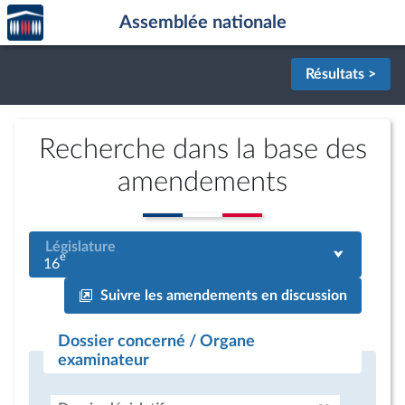
Accèder
Aller au contenu
Aller en bas de la page
Assemblée nationale
à la
page
d'accueil
Résultats >
Recherche dans la base des
amendements
Législature
e
16
Suivre les amendements en discussion
Dossier concerné / Organe
examinateur