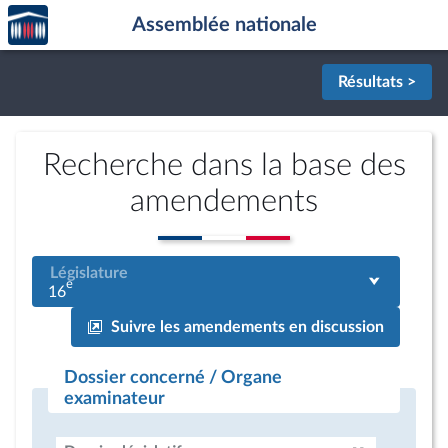
Accèder
Aller au contenu
Aller en bas de la page
Assemblée nationale
à la
page
d'accueil
Résultats >
Recherche dans la base des
amendements
Législature
e
16
Suivre les amendements en discussion
Dossier concerné / Organe
examinateur