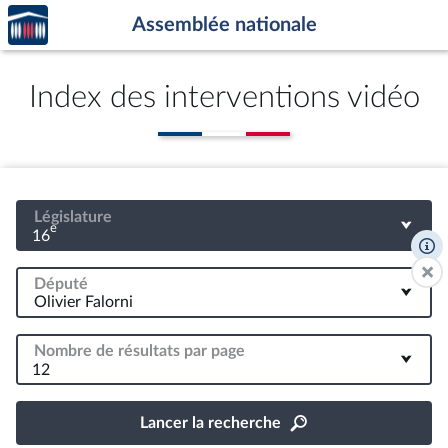
Accèder
Aller au contenu
Aller en bas de la page
Assemblée nationale
à la
page
d'accueil
Index des interventions vidéo
Législature
e
16
Député
Nombre de résultats par page
12
Lancer la recherche