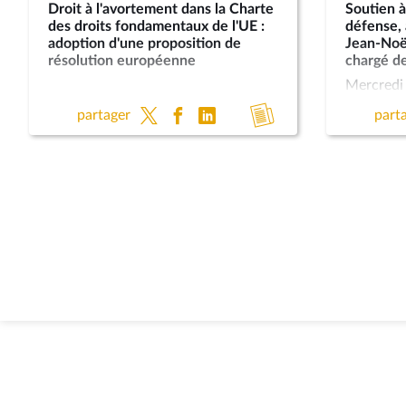
Droit à l'avortement dans la Charte
Soutien à
des droits fondamentaux de l'UE :
défense, a
adoption d'une proposition de
Jean-Noël
résolution européenne
chargé de
Mercredi 
affaires 
Accéder
partager
part
Jean-Noël
au
chargé de 
du Consei
compte
mars 202
rendu
sont le so
de
sécurité 
Orient, l'
la
réformes d
réunion
préparati
crises, e