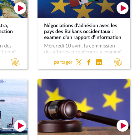
tra,
Négociations d'adhésion avec les
action
pays des Balkans occidentaux :
examen d'un rapport d’information
on des
Mercredi 10 avril, la commission
itionné
des affaires européennes a examiné
issaire
le rapport d'information sur les
Accéder
Accéde
partager
n pour le
négociations d'adhésion avec les
au
au
pays des Balkans occidentaux.
compte
compt
rendu
rendu
de
de
la
la
réunion
réunio