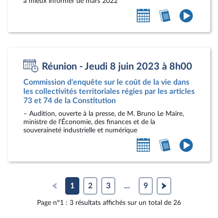
à mieux informer de mars 2022
Ajouter
Accéder
Accéde
au
au
à
calendrier
compte-
la
personnel
rendu
vidéo
Réunion - Jeudi 8 juin 2023 à 8h00
Commission d'enquête sur le coût de la vie dans
les collectivités territoriales régies par les articles
73 et 74 de la Constitution
– Audition, ouverte à la presse, de M. Bruno Le Maire,
ministre de l’Économie, des finances et de la
souveraineté industrielle et numérique
Ajouter
Accéder
Accéde
au
au
à
calendrier
compte-
la
personnel
rendu
vidéo
1
2
3
...
9
Page n°1 : 3 résultats affichés sur un total de 26