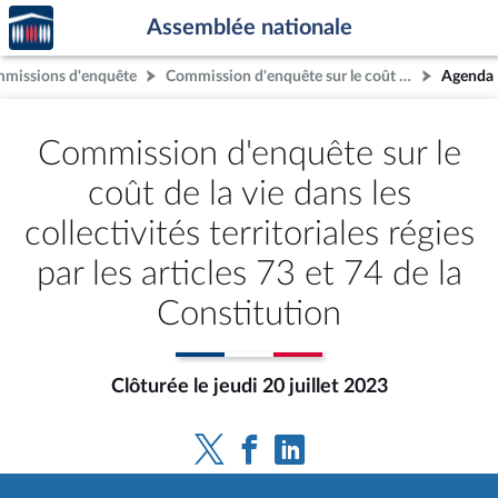
Accèder
Aller au contenu
Aller en bas de la page
Assemblée nationale
à la
page
missions d'enquête
Commission d'enquête sur le coût de la vie dans les collectivités territoriales régies par les articles 73 et 74 de la Constitution
Agenda
d'accueil
Commission d'enquête sur le
coût de la vie dans les
collectivités territoriales régies
par les articles 73 et 74 de la
Constitution
Clôturée le jeudi 20 juillet 2023