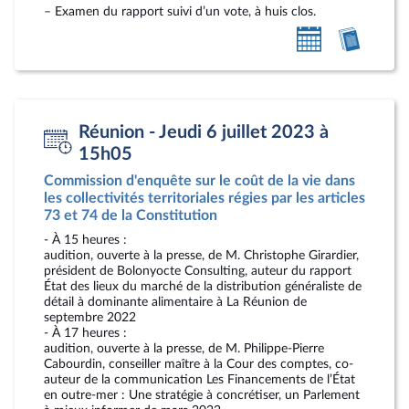
– Examen du rapport suivi d’un vote, à huis clos.
Ajouter
Accéde
au
au
calendrier
compt
personnel
rendu
Réunion - Jeudi 6 juillet 2023 à
15h05
Commission d'enquête sur le coût de la vie dans
les collectivités territoriales régies par les articles
73 et 74 de la Constitution
- À 15 heures :
audition, ouverte à la presse, de M. Christophe Girardier,
président de Bolonyocte Consulting, auteur du rapport
État des lieux du marché de la distribution généraliste de
détail à dominante alimentaire à La Réunion de
septembre 2022
- À 17 heures :
audition, ouverte à la presse, de M. Philippe-Pierre
Cabourdin, conseiller maître à la Cour des comptes, co-
auteur de la communication Les Financements de l’État
en outre-mer : Une stratégie à concrétiser, un Parlement