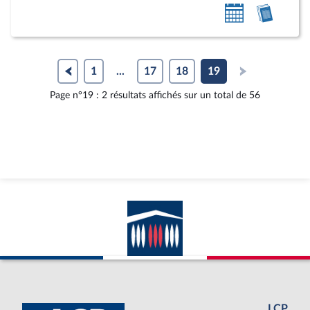
Ajouter
Accéde
au
au
calendrier
compt
personnel
rendu
1
...
17
18
19
Page n°19 : 2 résultats affichés sur un total de 56
LCP