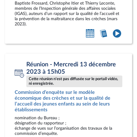
Baptiste Frossard, Christophe Itier et Thierry Leconte,
membres de l’Inspection générale des affaires sociales
(IGAS), auteurs d’un rapport sur la qualité de l’accueil et
la prévention de la maltraitance dans les crèches (mars
2023).
Ajouter
Accéder
Accéde
au
au
à
calendrier
compte-
la
personnel
rendu
vidéo
Réunion - Mercredi 13 décembre
2023 à 15h05
Cette réunion n'est pas diffusée sur le portail vidéo,
ni enregistrée.
Commission d’enquête sur le modèle
économique des crèches et sur la qualité de
l’accueil des jeunes enfants au sein de leurs
établissements
nomination du Bureau ;
désignation du rapporteur ;
échange de vues sur l’organisation des travaux de la
commission d’enquête.