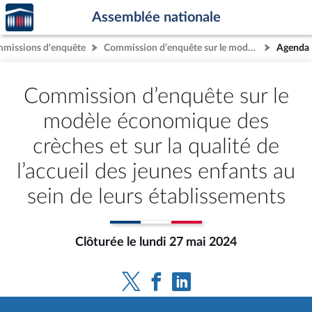
Accèder
Aller au contenu
Aller en bas de la page
Assemblée nationale
à la
page
missions d'enquête
Commission d’enquête sur le modèle économique des crèches et sur la qualité de l’accueil des jeunes enfants au sein de leurs établissements
Agenda
d'accueil
Commission d’enquête sur le
modèle économique des
crèches et sur la qualité de
l’accueil des jeunes enfants au
sein de leurs établissements
Clôturée le lundi 27 mai 2024