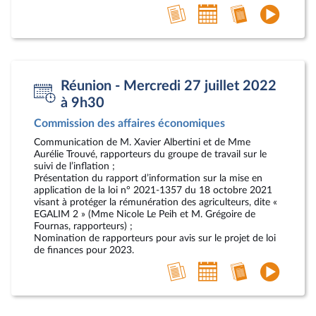
Voir
Ajouter
Accéder
Accéde
l'article
au
au
à
calendrier
compte-
la
personnel
rendu
vidéo
Réunion - Mercredi 27 juillet 2022
à 9h30
Commission des affaires économiques
Communication de M. Xavier Albertini et de Mme
Aurélie Trouvé, rapporteurs du groupe de travail sur le
suivi de l’inflation ;
Présentation du rapport d’information sur la mise en
application de la loi n° 2021-1357 du 18 octobre 2021
visant à protéger la rémunération des agriculteurs, dite «
EGALIM 2 » (Mme Nicole Le Peih et M. Grégoire de
Fournas, rapporteurs) ;
Nomination de rapporteurs pour avis sur le projet de loi
de finances pour 2023.
Voir
Ajouter
Accéder
Accéde
l'article
au
au
à
calendrier
compte-
la