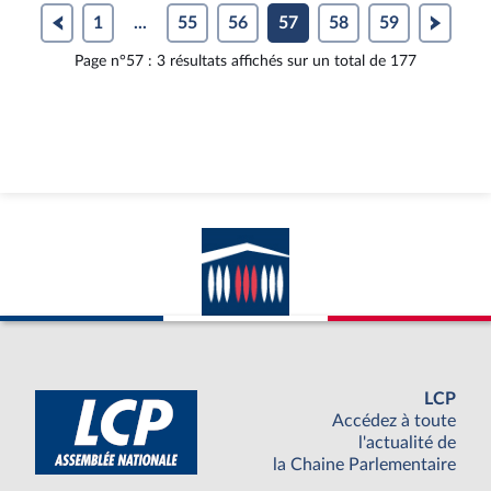
personnel
rendu
vidéo
1
...
55
56
57
58
59
Page n°57 : 3 résultats affichés sur un total de 177
LCP
Accédez à toute
l'actualité de
la Chaine Parlementaire