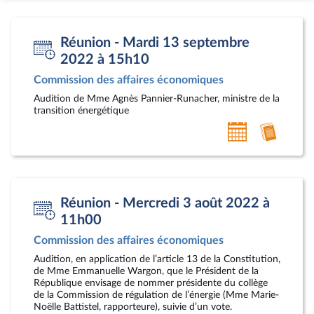
Réunion - Mardi 13 septembre
2022 à 15h10
Commission des affaires économiques
Audition de Mme Agnès Pannier-Runacher, ministre de la
transition énergétique
Ajouter
Accéde
au
au
calendrier
compt
personnel
rendu
Réunion - Mercredi 3 août 2022 à
11h00
Commission des affaires économiques
Audition, en application de l’article 13 de la Constitution,
de Mme Emmanuelle Wargon, que le Président de la
République envisage de nommer présidente du collège
de la Commission de régulation de l’énergie (Mme Marie-
Noëlle Battistel, rapporteure), suivie d’un vote.