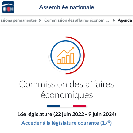
Accèder
Aller au contenu
Aller en bas de la page
Assemblée nationale
à la
page
ssions permanentes
Commission des affaires économiques
Agenda
d'accueil
Commission des affaires
économiques
16e législature (22 juin 2022 - 9 juin 2024)
e
Accéder à la législature courante (17
)