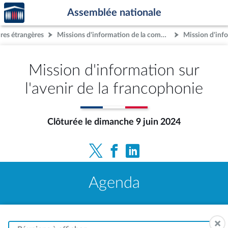
Accèder
Aller au contenu
Aller en bas de la page
Assemblée nationale
à la
page
res étrangères
Missions d'information de la commission
d'accueil
Mission d'information sur
l'avenir de la francophonie
Clôturée le dimanche 9 juin 2024
Agenda