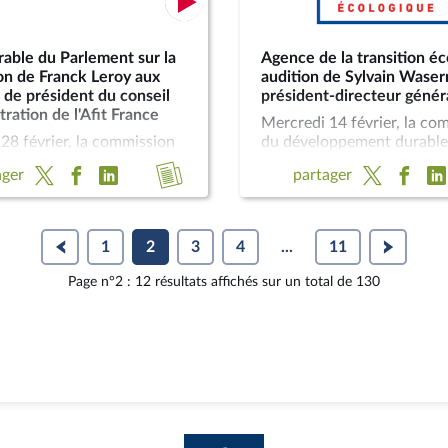
rable du Parlement sur la
Agence de la transition éc
on de Franck Leroy aux
audition de Sylvain Wase
 de président du conseil
président-directeur génér
tration de l'Afit France
Mercredi 14 février, la co
28 février, la commission
du développement durable
oppement durable et de
l'aménagement du territoir
Accéder
ager
partager
ment du territoire a
auditionné M. Sylvain Wa
au
é, en application de
président-directeur généra
13 de la Constitution, M.
l’Agence de la transition é
compte
roy, dont la nomination a
sur le bilan de son « tour 
rendu
1
2
3
4
...
11
sée par le Président de la
des régions » et les axes de
de
e aux fonctions de
prioritaires de l’agence.
Page n°2 : 12 résultats affichés sur un total de 130
 du conseil
la
tration de l'Agence de
réunion
nt des infrastructures de
 de France. Elle a ensuite
u vote sur cette
on.