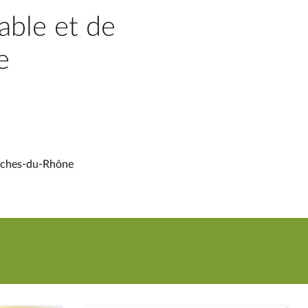
ble et de
e
ouches-du-Rhône