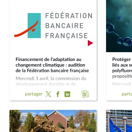
Financement de l'adaptation au
Protéger 
changement climatique : audition
liés aux 
de la Fédération bancaire française
polyfluor
propositi
Mercredi 3 avril, la commission du
développement durable et de
Mercredi 
l'aménagement du territoire a
commissi
Accéder
partager
part
auditionné M. Etienne Barel,
durable e
au
directeur général délégué de la
territoir
Fédération bancaire française (FBF),
propositi
compte
accompagné de M. Jérôme
la popula
rendu
Pardigon, directeur du département
substance
de
« Relations institutionnelles France »
polyfluor
de la FBF, sur le financement de
débattu e