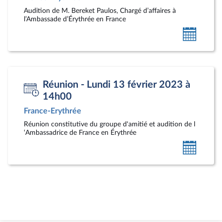
Audition de M. Bereket Paulos, Chargé d’affaires à
l’Ambassade d’Érythrée en France
Ajoute
au
calendr
person
Réunion - Lundi 13 février 2023 à
14h00
France-Erythrée
Réunion constitutive du groupe d'amitié et audition de l
‘Ambassadrice de France en Érythrée
Ajoute
au
calendr
person