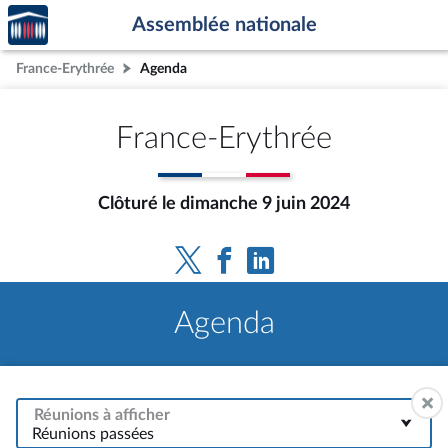
Accèder
Aller au contenu
Aller en bas de la page
Assemblée nationale
à la
page
France-Erythrée
Agenda
d'accueil
France-Erythrée
Clôturé le dimanche 9 juin 2024
Agenda
Réunions à afficher
Réunions passées