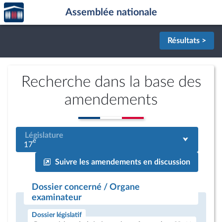
Accèder
Aller au contenu
Aller en bas de la page
Assemblée nationale
à la
page
d'accueil
Résultats >
Recherche dans la base des
amendements
Législature
e
17
Suivre les amendements en discussion
Dossier concerné / Organe
examinateur
Dossier législatif