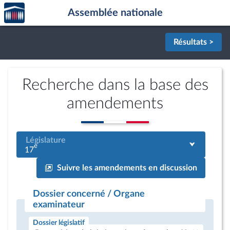
Accèder
Aller au contenu
Aller en bas de la page
Assemblée nationale
à la
page
d'accueil
Résultats >
Recherche dans la base des
amendements
Législature
e
17
Suivre les amendements en discussion
Dossier concerné / Organe
examinateur
Dossier législatif