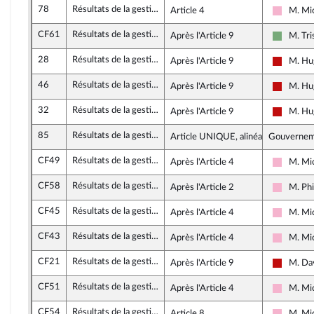
78
Résultats de la gestion et approbation des comptes de l'année 2023
Article 4
M. Mi
Socialis
CF61
Résultats de la gestion et approbation des comptes de l'année 2023
Après l'Article 9
M. Tri
Écologis
28
Résultats de la gestion et approbation des comptes de l'année 2023
Après l'Article 9
M. Hu
La Fran
46
Résultats de la gestion et approbation des comptes de l'année 2023
Après l'Article 9
M. Hu
La Fran
32
Résultats de la gestion et approbation des comptes de l'année 2023
Après l'Article 9
M. Hu
La Fran
85
Résultats de la gestion et approbation des comptes de l'année 2023
Article UNIQUE, alinéa 2
Gouverne
CF49
Résultats de la gestion et approbation des comptes de l'année 2023
Après l'Article 4
M. Mi
Socialis
CF58
Résultats de la gestion et approbation des comptes de l'année 2023
Après l'Article 2
M. Phi
Socialis
CF45
Résultats de la gestion et approbation des comptes de l'année 2023
Après l'Article 4
M. Mi
Socialis
CF43
Résultats de la gestion et approbation des comptes de l'année 2023
Après l'Article 4
M. Mi
Socialis
CF21
Résultats de la gestion et approbation des comptes de l'année 2023
Après l'Article 9
M. Da
La Fran
CF51
Résultats de la gestion et approbation des comptes de l'année 2023
Après l'Article 4
M. Mi
Socialis
CF54
Résultats de la gestion et approbation des comptes de l'année 2023
Article 8
M. Mi