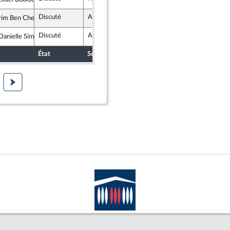
tes et apparentés
Discuté
Adopté
25 septembre 2024
rim Ben Cheikh
te et Social
Discuté
Adopté
25 septembre 2024
anielle Simonnet
te et Social
État
Sort
Date d'examen
Examiné p