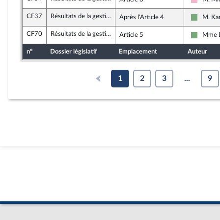
Socialis
CF37
Résultats de la gestion et approbation des comptes de l'année 2023
Après l'Article 4
M. Ka
Écologis
CF70
Résultats de la gestion et approbation des comptes de l'année 2023
Article 5
Mme D
Écologis
n°
Dossier législatif
Emplacement
Auteur
1
2
3
...
9