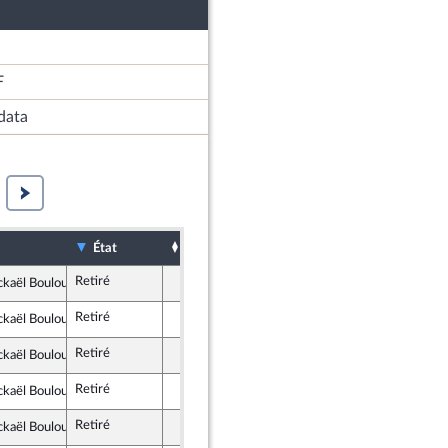
F
data
Sort
Date d'examen
Examiné p
État
Retiré
ckaël Bouloux
tes et apparentés
Retiré
ckaël Bouloux
tes et apparentés
Retiré
ckaël Bouloux
tes et apparentés
Retiré
ckaël Bouloux
tes et apparentés
Retiré
ckaël Bouloux
tes et apparentés