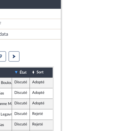
F
data
9
Sort
Date d'examen
Examiné par
État
Discuté
Adopté
25 septembre 2024
Commission des finances, de l'économ
 Bouloux
et apparentés
Discuté
Adopté
25 septembre 2024
Commission des finances, de l'économ
Sas
 Social
Discuté
Adopté
25 septembre 2024
Commission des finances, de l'économ
nne Maximi
soumise - Nouveau Front Populaire
Discuté
Rejeté
25 septembre 2024
Commission des finances, de l'économ
 Legavre
soumise - Nouveau Front Populaire
Discuté
Rejeté
25 septembre 2024
Commission des finances, de l'économ
Sas
 Social