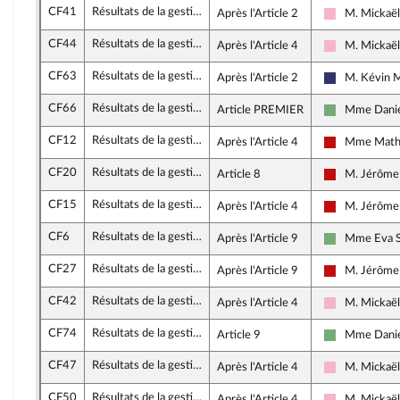
CF41
Résultats de la gestion et approbation des comptes de l'année 2023
Après l'Article 2
M. Mickaël
Socialistes 
CF44
Résultats de la gestion et approbation des comptes de l'année 2023
Après l'Article 4
M. Mickaël
Socialistes 
CF63
Résultats de la gestion et approbation des comptes de l'année 2023
Après l'Article 2
M. Kévin 
Rassembleme
CF66
Résultats de la gestion et approbation des comptes de l'année 2023
Article PREMIER
Mme Danie
Écologiste et
CF12
Résultats de la gestion et approbation des comptes de l'année 2023
Après l'Article 4
Mme Mathi
La France in
CF20
Résultats de la gestion et approbation des comptes de l'année 2023
Article 8
M. Jérôme
La France in
CF15
Résultats de la gestion et approbation des comptes de l'année 2023
Après l'Article 4
M. Jérôme
La France in
CF6
Résultats de la gestion et approbation des comptes de l'année 2023
Après l'Article 9
Mme Eva 
Écologiste et
CF27
Résultats de la gestion et approbation des comptes de l'année 2023
Après l'Article 9
M. Jérôme
La France in
CF42
Résultats de la gestion et approbation des comptes de l'année 2023
Après l'Article 4
M. Mickaël
Socialistes 
CF74
Résultats de la gestion et approbation des comptes de l'année 2023
Article 9
Mme Danie
Écologiste et
CF47
Résultats de la gestion et approbation des comptes de l'année 2023
Après l'Article 4
M. Mickaël
Socialistes 
CF50
Résultats de la gestion et approbation des comptes de l'année 2023
Après l'Article 4
M. Mickaël