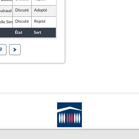
et apparentés
Discuté
Adopté
25 septembre 2024
Commission des finances, de l'économ
uiraud
soumise - Nouveau Front Populaire
Discuté
Rejeté
25 septembre 2024
Commission des finances, de l'économ
lle Simonnet
 Social
État
Sort
Date d'examen
Examiné par
9