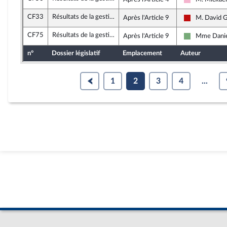
Socialistes 
CF33
Résultats de la gestion et approbation des comptes de l'année 2023
Après l'Article 9
M. David G
La France in
CF75
Résultats de la gestion et approbation des comptes de l'année 2023
Après l'Article 9
Mme Danie
Écologiste et
n°
Dossier législatif
Emplacement
Auteur
1
2
3
4
...