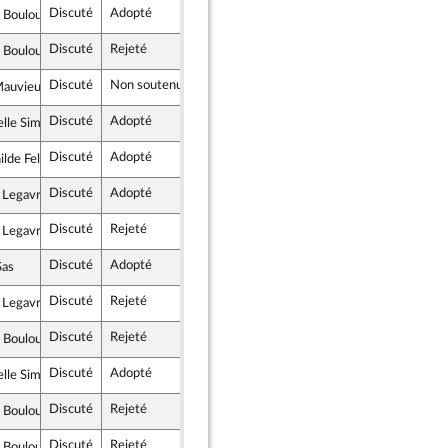
Discuté
Adopté
25 septembre 2024
Commission des finances, de l'économ
 Bouloux
et apparentés
Discuté
Rejeté
25 septembre 2024
Commission des finances, de l'économ
 Bouloux
et apparentés
Discuté
Non soutenu
25 septembre 2024
Commission des finances, de l'économ
Mauvieux
nt National
Discuté
Adopté
25 septembre 2024
Commission des finances, de l'économ
lle Simonnet
 Social
Discuté
Adopté
25 septembre 2024
Commission des finances, de l'économ
lde Feld
soumise - Nouveau Front Populaire
Discuté
Adopté
25 septembre 2024
Commission des finances, de l'économ
 Legavre
soumise - Nouveau Front Populaire
Discuté
Rejeté
25 septembre 2024
Commission des finances, de l'économ
 Legavre
soumise - Nouveau Front Populaire
Discuté
Adopté
25 septembre 2024
Commission des finances, de l'économ
Sas
 Social
Discuté
Rejeté
25 septembre 2024
Commission des finances, de l'économ
 Legavre
soumise - Nouveau Front Populaire
Discuté
Rejeté
25 septembre 2024
Commission des finances, de l'économ
 Bouloux
et apparentés
Discuté
Adopté
25 septembre 2024
Commission des finances, de l'économ
lle Simonnet
 Social
Discuté
Rejeté
25 septembre 2024
Commission des finances, de l'économ
 Bouloux
et apparentés
Discuté
Rejeté
25 septembre 2024
Commission des finances, de l'économ
 Bouloux