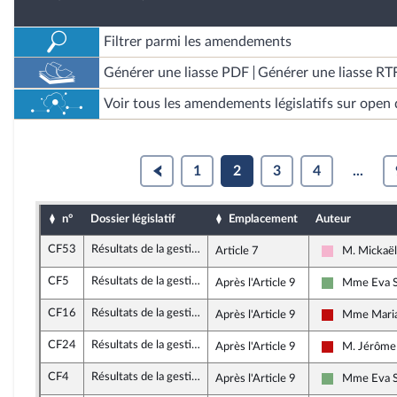
Filtrer parmi les amendements
Générer une liasse PDF
Générer une liasse RT
Voir tous les amendements législatifs sur open 
1
2
3
4
...
n°
Dossier législatif
Emplacement
Auteur
CF53
Résultats de la gestion et approbation des comptes de l'année 2023
Article 7
M. Mickaël
Socialistes 
CF5
Résultats de la gestion et approbation des comptes de l'année 2023
Après l'Article 9
Mme Eva 
Écologiste et
CF16
Résultats de la gestion et approbation des comptes de l'année 2023
Après l'Article 9
Mme Maria
La France in
CF24
Résultats de la gestion et approbation des comptes de l'année 2023
Après l'Article 9
M. Jérôme
La France in
CF4
Résultats de la gestion et approbation des comptes de l'année 2023
Après l'Article 9
Mme Eva 
Écologiste et