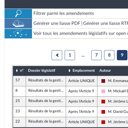
Filtrer parmi les amendements
Générer une liasse PDF
Générer une liasse RT
Voir tous les amendements législatifs sur open 
1
...
7
8
9
n°
Dossier législatif
Emplacement
Auteur
57
Résultats de la gestion et approbation des comptes de l'année 2023
Article UNIQUE
M. Emmanue
Gauche Démoc
8
Résultats de la gestion et approbation des comptes de l'année 2023
Après l'Article 9
M. Mickaël 
Socialistes et
25
Résultats de la gestion et approbation des comptes de l'année 2023
Après l'Article 9
M. Jérôme 
La France ins
23
Résultats de la gestion et approbation des comptes de l'année 2023
Après l'Article 9
M. David Gu
La France ins
22
Résultats de la gestion et approbation des comptes de l'année 2023
Article UNIQUE
M. Jérôme 
La France ins