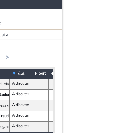
F
data
Sort
Date d'examen
Examiné par
Te
État
A discuter
Assemblée nationale (séance publique)
n°
l Maurel
rate et Républicaine
A discuter
Assemblée nationale (séance publique)
n°
Bouloux
 apparentés
A discuter
Assemblée nationale (séance publique)
n°
Legavre
oumise - Nouveau Front Populaire
A discuter
Assemblée nationale (séance publique)
n°
iraud
oumise - Nouveau Front Populaire
A discuter
Assemblée nationale (séance publique)
n°
Legavre
oumise - Nouveau Front Populaire