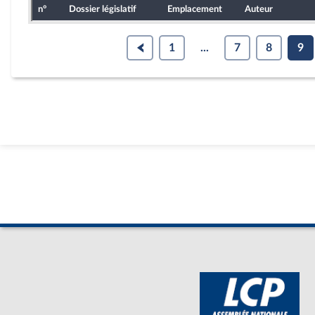
n°
Dossier législatif
Emplacement
Auteur
1
...
7
8
9