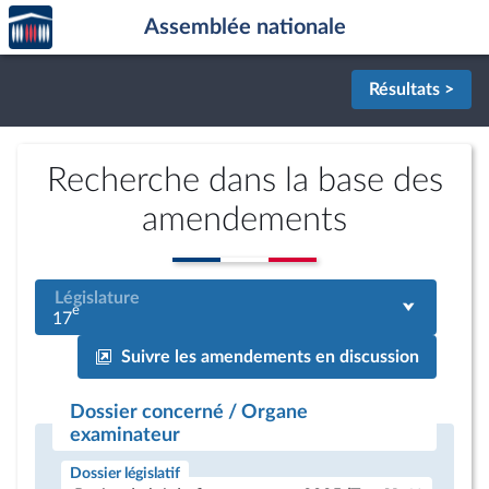
Accèder
Aller au contenu
Aller en bas de la page
Assemblée nationale
à la
page
d'accueil
Résultats >
Recherche dans la base des
amendements
Législature
e
17
Suivre les amendements en discussion
Dossier concerné / Organe
examinateur
Dossier législatif