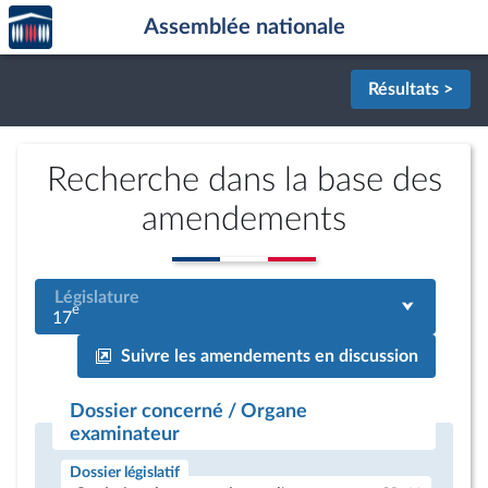
Accèder
Aller au contenu
Aller en bas de la page
Assemblée nationale
à la
page
d'accueil
Résultats >
Recherche dans la base des
amendements
Législature
e
17
Suivre les amendements en discussion
Dossier concerné / Organe
examinateur
Dossier législatif