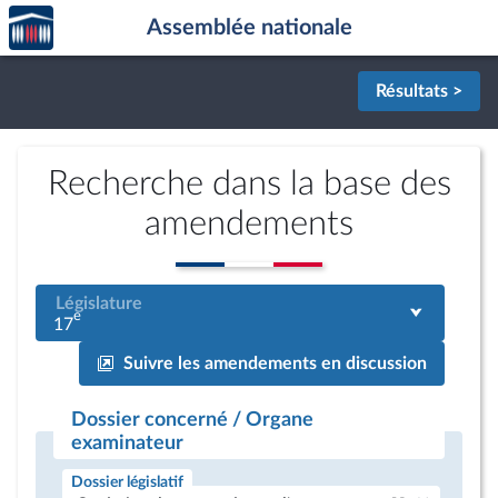
Accèder
Aller au contenu
Aller en bas de la page
Assemblée nationale
à la
page
d'accueil
Résultats >
Recherche dans la base des
amendements
Législature
e
17
Suivre les amendements en discussion
Dossier concerné / Organe
examinateur
Dossier législatif